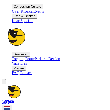
Coffeeshop Culture
Over Kronkel
Events
Eten & Drinken
Kaart
Specials
Bezoeken
Toegang
Route
Parkeren
Betalen
Vacatures
Vragen
FAQ
Contact