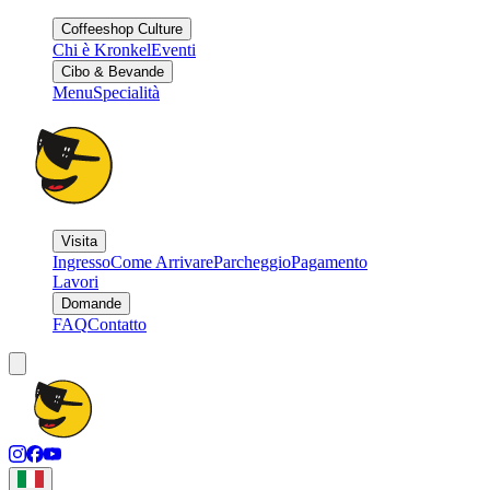
Coffeeshop Culture
Chi è Kronkel
Eventi
Cibo & Bevande
Menu
Specialità
Visita
Ingresso
Come Arrivare
Parcheggio
Pagamento
Lavori
Domande
FAQ
Contatto