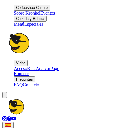
Coffeeshop Culture
Sobre Kronkel
Eventos
Comida y Bebida
Menú
Especiales
Visita
Acceso
Ruta
Aparcar
Pago
Empleos
Preguntas
FAQ
Contacto